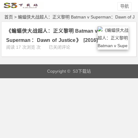
导航
首页
> 蝙蝠侠大战超人：正义黎明 Batman v Superman：Dawn of J
ustice > 文章
《蝙蝠侠大战超人：正义黎明 Batman v
Superman：Dawn of Justice》 [2016]
《蝙
阅读 17 次浏览 次
已关闭评论
[动作][科幻][美国] 4K 下载
蝠
侠
大
Copyright © S3下载站
战
超
人：
正
义
黎
明
B
a
t
m