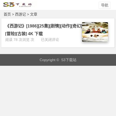
导航
首页
> 西游记 > 文章
《西游记》[1986][25集][剧情][动作][奇幻]
[冒险][古装] 4K 下载
《西
阅读 78 次浏览 次
已关闭评论
游
记》
[1
Copyright © S3下载站
9
8
6]
[2
5
集]
[剧
情]
[动
作]
[奇