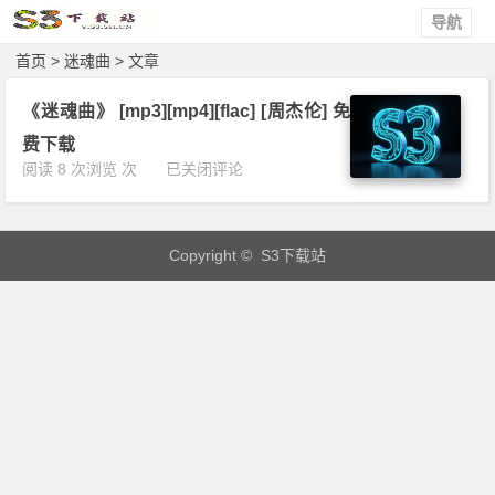
导航
首页
> 迷魂曲 > 文章
《迷魂曲》 [mp3][mp4][flac] [周杰伦] 免
费下载
《迷
阅读 8 次浏览 次
已关闭评论
魂
曲》
[m
Copyright © S3下载站
p
3]
[m
p
4]
[f
l
a
c]
[周
杰