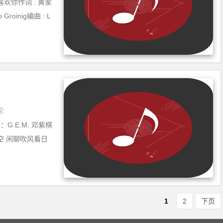
喜欢你作词 : 黄家
Groinig编曲 : L
论
)词：G.E.M. 邓紫棋
空 闲聊吹风看日
1
2
下页