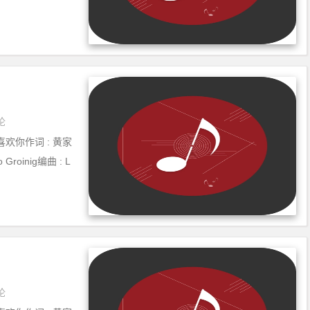
论
喜欢你作词 : 黄家
Groinig编曲 : L
论