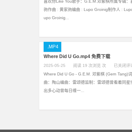
喜欢你Like You歌手：G.E.M.邓紫棋所属专辑：
驹作曲 : 黄家驹编曲 : Lupo Groinig制作人 : Lupo 
upo Groinig...
.MP4
Where Did U Go.mp4 免费下载
2025-05-25
阅读 19 次浏览 次
已关闭评
Where Did U Go - G.E.M. 邓紫棋 (Gem Tang
曲：陶山编曲：雷颂德监制：雷颂德曾看着同星
出多心动曾每日缠一...