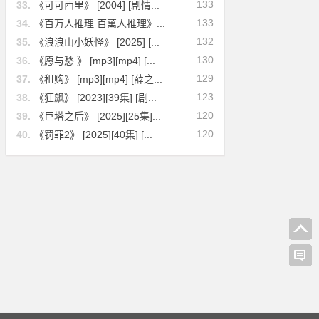
133
33.
《可可西里》 [2004] [剧情...
133
34.
《百万人推理 百萬人推理》...
132
35.
《浪浪山小妖怪》 [2025] [...
130
36.
《愿与愁 》 [mp3][mp4] [...
129
37.
《租购》 [mp3][mp4] [薛之...
123
38.
《狂飙》 [2023][39集] [剧...
120
39.
《巨塔之后》 [2025][25集]...
120
40.
《罚罪2》 [2025][40集] [...