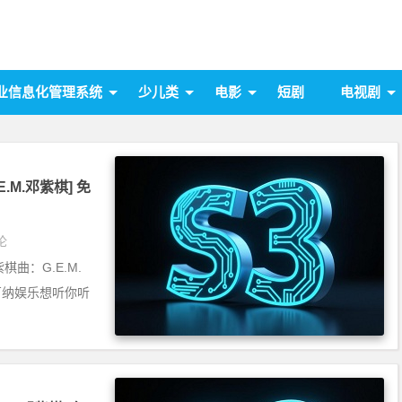
业信息化管理系统
少儿类
电影
短剧
电视剧
.E.M.邓紫棋] 免
论
紫棋曲：G.E.M.
：百纳娱乐想听你听