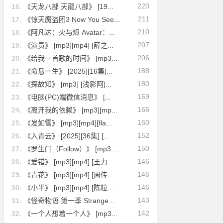
220
16.
《天龙八部 天龍八部》 [19...
211
17.
《惊天魔盗团3 Now You See...
210
18.
《阿凡达：火与烬 Avatar：...
207
19.
《演员》 [mp3][mp4] [薛之...
206
20.
《给我一首歌的时间》 [mp3...
188
21.
《命悬一生》 [2025][16集]...
180
22.
《探故知》 [mp3] [浅影阿]...
169
23.
《电脑(PC)端微信消息》 [...
166
24.
《离开我的依赖》 [mp3][mp...
160
25.
《发如雪》 [mp3][mp4][fla...
152
26.
《入青云》 [2025][36集] [...
150
27.
《罗生门（Follow）》 [mp3...
146
28.
《爱错》 [mp3][mp4] [王力...
146
29.
《青花》 [mp3][mp4] [周传...
146
30.
《小半》 [mp3][mp4] [陈粒...
143
31.
《怪奇物语 第一季 Strange...
142
32.
《一个人想着一个人》 [mp3...