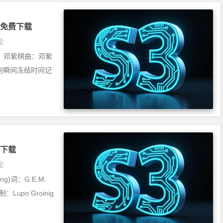
] 免费下载
论
ng)词：邓紫棋曲：邓紫
尖如何瞬间冻结时间记
免费下载
论
ang)词：G.E.M.
Lupo Groinig