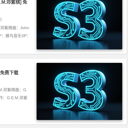
.E.M.邓紫棋] 免
论
M. 邓紫棋曲：John
rdenOP：蜂鸟音乐SP：
] 免费下载
E.M.邓紫棋曲：G.
作：G.E.M.邓紫