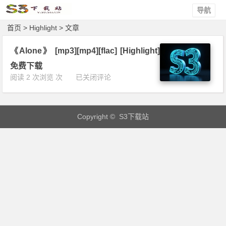
导航
首页
> Highlight > 文章
《Alone》 [mp3][mp4][flac] [Highlight]
免费下载
《A
阅读 2 次浏览 次
已关闭评论
l
o
n
Copyright © S3下载站
e》
[m
p
3]
[m
p
4]
[f
l
a
c]