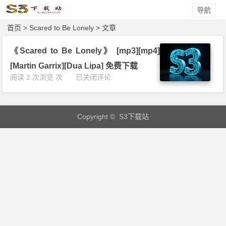
导航
首页
> Scared to Be Lonely > 文章
《Scared to Be Lonely》 [mp3][mp4]
[Martin Garrix][Dua Lipa] 免费下载
《S
阅读 2 次浏览 次
已关闭评论
c
a
r
Copyright © S3下载站
e
d
t
o
B
e
L
o
n
e
l