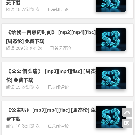
p
颐]
费下载
[f
3]
[杨
《大
阅读 15 次浏览 次
已关闭评论
l
[m
瑞
笨
a
p
代]
钟》
c]
4]
免
[m
[周
[f
费
《给我一首歌的时间》 [mp3][mp4][flac]
p
杰
l
下
3]
伦]
[周杰伦] 免费下载
a
载
[m
免
《给
阅读 209 次浏览 次
已关闭评论
c]
p
费
我
[周
4]
下
一
杰
[f
载
首
伦]
l
《公公偏头痛》 [mp3][mp4][flac] [周杰
歌
免
a
的
费
伦] 免费下载
c]
时
下
《公
阅读 15 次浏览 次
已关闭评论
[周
间》
载
公
杰
[m
偏
伦]
p
头
免
3]
《公主病》 [mp3][mp4][flac] [周杰伦] 免
痛》
费
[m
[m
下
费下载
p
p
载
《公
阅读 10 次浏览 次
已关闭评论
4]
3]
主
[f