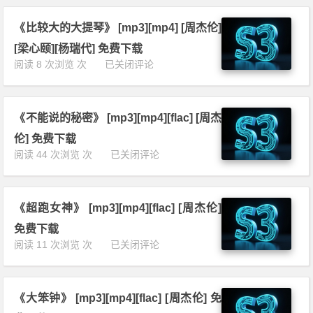
没
l
[m
差》
a
p
《比较大的大提琴》 [mp3][mp4] [周杰伦]
[m
c]
4]
p
[周
[梁心颐][杨瑞代] 免费下载
[f
3]
杰
《比
阅读 8 次浏览 次
已关闭评论
l
[m
伦]
较
a
p
免
大
c]
4]
费
的
[周
[f
下
《不能说的秘密》 [mp3][mp4][flac] [周杰
大
杰
l
载
提
伦]
伦] 免费下载
a
琴》
[杨
《不
阅读 44 次浏览 次
已关闭评论
c]
[m
瑞
能
[周
p
代]
说
杰
3]
免
的
伦]
[m
费
《超跑女神》 [mp3][mp4][flac] [周杰伦]
秘
免
p
下
密》
费
免费下载
4]
载
[m
下
《超
阅读 11 次浏览 次
已关闭评论
[周
p
载
跑
杰
3]
女
伦]
[m
神》
[梁
p
《大笨钟》 [mp3][mp4][flac] [周杰伦] 免
[m
心
4]