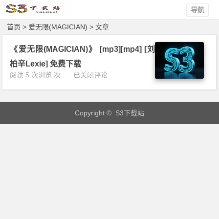
导航
首页
> 爱无限(MAGICIAN) > 文章
《爱无限(MAGICIAN)》 [mp3][mp4] [刘
柏辛Lexie] 免费下载
《爱
阅读 5 次浏览 次
已关闭评论
无
限
(M
Copyright © S3下载站
A
G
I
C
I
A
N)》
[m
p
3]
[m