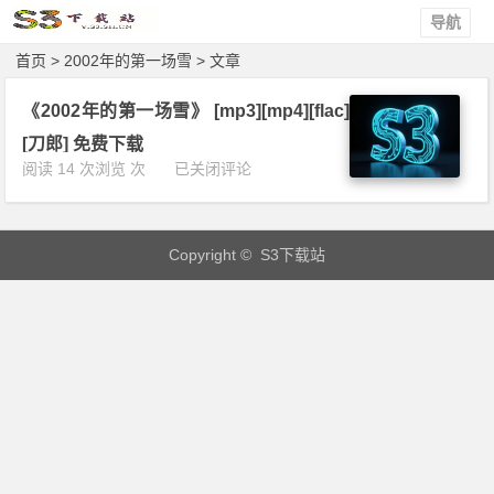
导航
首页
> 2002年的第一场雪 > 文章
《2002年的第一场雪》 [mp3][mp4][flac]
[刀郎] 免费下载
《2
阅读 14 次浏览 次
已关闭评论
0
0
2
Copyright © S3下载站
年
的
第
一
场
雪》
[m
p
3]
[m
p