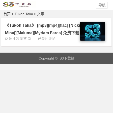
导航
首页
> Tukoh Taka > 文章
《Tukoh Taka》 [mp3][mp4][flac] [Nicki
Minaj][Maluma][Myriam Fares] 免费下载
《T
阅读 4 次浏览 次
已关闭评论
u
k
o
Copyright © S3下载站
h
T
a
k
a》
[m
p
3]
[m
p
4]